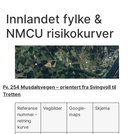
Skip
to
Innlandet fylke &
content
NMCU risikokurver
Fv. 254 Musdalsvegen – orientert fra Svingvoll til
Tretten
Referanse
Vegbilder
Google-
Skjema
nummer –
maps
retning
kurve